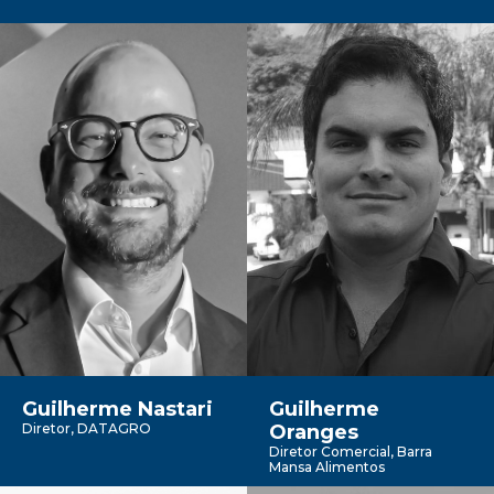
Guilherme Nastari
Guilherme
Diretor, DATAGRO
Oranges
Diretor Comercial, Barra
Mansa Alimentos