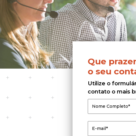
Que prazer
o seu cont
Utilize o formul
contato o mais b