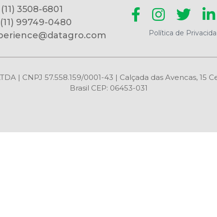
 (11) 3508-6801
 (11) 99749-0480
Política de Privacid
perience@datagro.com
CNPJ 57.558.159/0001-43 | Calçada das Avencas, 15 Centr
Brasil CEP: 06453-031