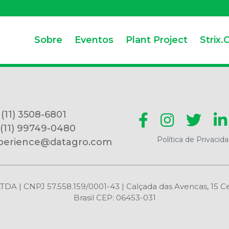
Sobre
Eventos
Plant Project
Strix.
 (11) 3508-6801
 (11) 99749-0480
Política de Privacid
perience@datagro.com
CNPJ 57.558.159/0001-43 | Calçada das Avencas, 15 Centr
Brasil CEP: 06453-031