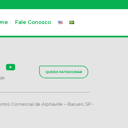
One
Fale Conosco
QUERO PATROCINAR
ade
o Comercial de Alphaville – Barueri, SP -