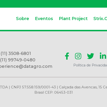
Sobre
Eventos
Plant Project
Strix.
 (11) 3508-6801
 (11) 99749-0480
Política de Privacid
perience@datagro.com
CNPJ 57.558.159/0001-43 | Calçada das Avencas, 15 Centr
Brasil CEP: 06453-031