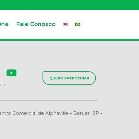
One
Fale Conosco
QUERO PATROCINAR
ade
o Comercial de Alphaville – Barueri, SP -