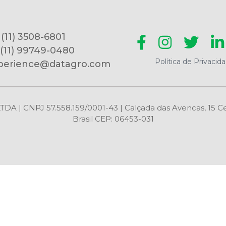
 (11) 3508-6801
 (11) 99749-0480
Política de Privacid
perience@datagro.com
CNPJ 57.558.159/0001-43 | Calçada das Avencas, 15 Centr
Brasil CEP: 06453-031