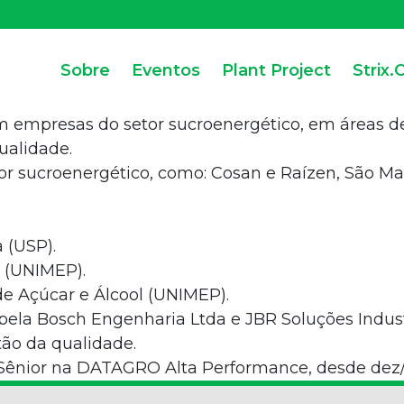
Sobre
Eventos
Plant Project
Strix.
m empresas do setor sucroenergético, em áreas de 
ualidade.
r sucroenergético, como: Cosan e Raízen, São Ma
 (USP).
s (UNIMEP).
e Açúcar e Álcool (UNIMEP).
 pela Bosch Engenharia Ltda e JBR Soluções Indu
ão da qualidade.
l Sênior na DATAGRO Alta Performance, desde dez