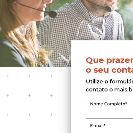
Que prazer
o seu cont
Utilize o formul
contato o mais b