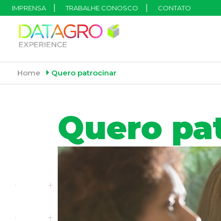
IMPRENSA
TRABALHE CONOSCO
CONTATO
Home
Quero patrocinar
Quero pa