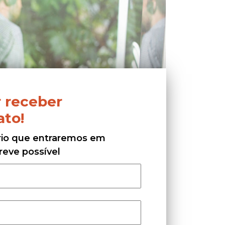
 receber
ato!
ário que entraremos em
reve possível