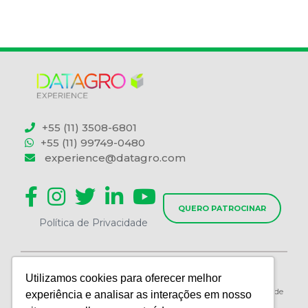
+55 (11) 3508-6801
+55 (11) 99749-0480
experience@datagro.com
QUERO PATROCINAR
Política de Privacidade
Utilizamos cookies para oferecer melhor
WORLD AGRI CONSULTORIA E EVENTOS LTDA | CNPJ
57.558.159/0001-43 | Calçada das Avencas, 15 Centro Comercial de
experiência e analisar as interações em nosso
Alphaville – Barueri, SP - Brasil CEP: 06453-031