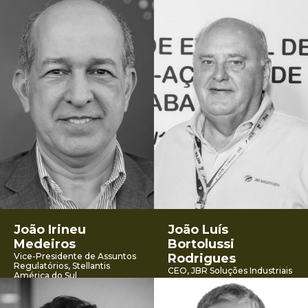
João Irineu
João Luís
Medeiros
Bortolussi
Vice-Presidente de Assuntos
Rodrigues
Regulatórios, Stellantis
CEO, JBR Soluções Industriais
América do Sul