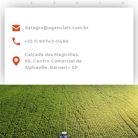
datagro@agenciafr.com.br
+55 11 99749-0480
Calçada das Magnólias,
56, Centro Comercial de
Alphaville, Barueri – SP