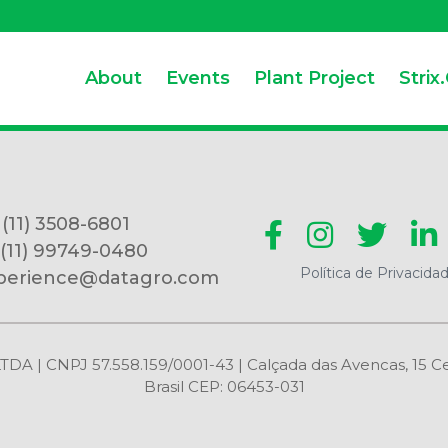
About
Events
Plant Project
Strix
 (11) 3508-6801
 (11) 99749-0480
Política de Privacida
perience@datagro.com
CNPJ 57.558.159/0001-43 | Calçada das Avencas, 15 Centr
Brasil CEP: 06453-031