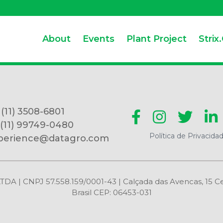
About
Events
Plant Project
Strix
 (11) 3508-6801
 (11) 99749-0480
Política de Privacida
perience@datagro.com
CNPJ 57.558.159/0001-43 | Calçada das Avencas, 15 Centr
Brasil CEP: 06453-031