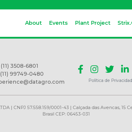
About
Events
Plant Project
Strix
 (11) 3508-6801
 (11) 99749-0480
Política de Privacida
perience@datagro.com
CNPJ 57.558.159/0001-43 | Calçada das Avencas, 15 Centr
Brasil CEP: 06453-031