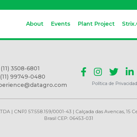
About
Events
Plant Project
Strix
 (11) 3508-6801
 (11) 99749-0480
Política de Privacida
perience@datagro.com
CNPJ 57.558.159/0001-43 | Calçada das Avencas, 15 Centr
Brasil CEP: 06453-031