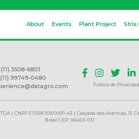
About
Events
Plant Project
Strix
 (11) 3508-6801
 (11) 99749-0480
Política de Privacida
perience@datagro.com
CNPJ 57.558.159/0001-43 | Calçada das Avencas, 15 Centr
Brasil CEP: 06453-031