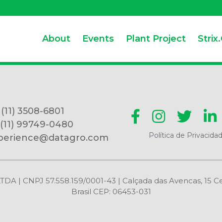
About
Events
Plant Project
Strix
 (11) 3508-6801
 (11) 99749-0480
Política de Privacida
perience@datagro.com
CNPJ 57.558.159/0001-43 | Calçada das Avencas, 15 Centr
Brasil CEP: 06453-031